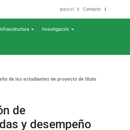
pucv.cl
Contacto
arrow_drop_down
arrow_drop_down
Infraestructura
Investigación
eño de los estudiantes de proyecto de título
ón de
cadas y desempeño