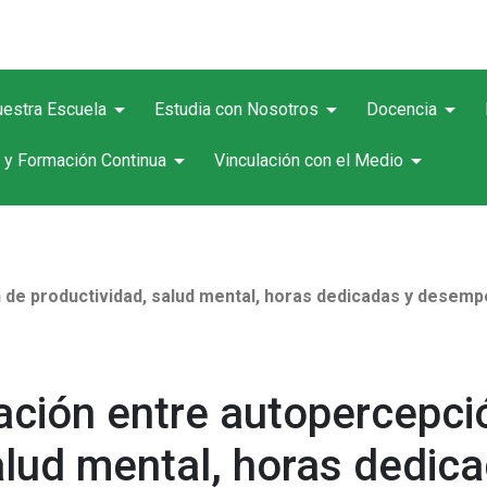
arrow_drop_down
arrow_drop_down
arrow_drop_down
estra Escuela
Estudia con Nosotros
Docencia
arrow_drop_down
arrow_drop_down
 y Formación Continua
Vinculación con el Medio
n de productividad, salud mental, horas dedicadas y desemp
elación entre autopercepci
salud mental, horas dedi