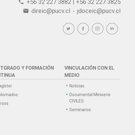
+56 32 227 3882 | +56 32 227 3825
phone
direic@pucv.cl
-
jdoceic@pucv.cl
email
TGRADO Y FORMACIÓN
VINCULACIÓN CON EL
TINUA
MEDIO
gíster
Noticias
plomados
Documental Miniserie
CIVILES
rsos
Seminarios