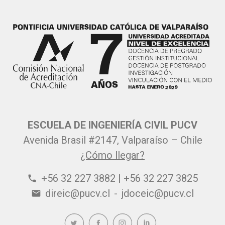
ESCUELA DE INGENIERÍA CIVIL PUCV
Avenida Brasil #2147, Valparaíso – Chile
¿Cómo llegar?
+56 32 227 3882 | +56 32 227 3825
phone
direic@pucv.cl
-
jdoceic@pucv.cl
email