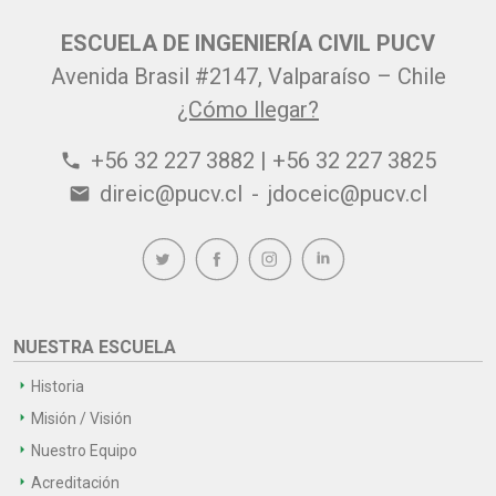
ESCUELA DE INGENIERÍA CIVIL PUCV
Avenida Brasil #2147, Valparaíso – Chile
¿Cómo llegar?
+56 32 227 3882 | +56 32 227 3825
phone
direic@pucv.cl
-
jdoceic@pucv.cl
email
NUESTRA ESCUELA
Historia
Misión / Visión
Nuestro Equipo
Acreditación