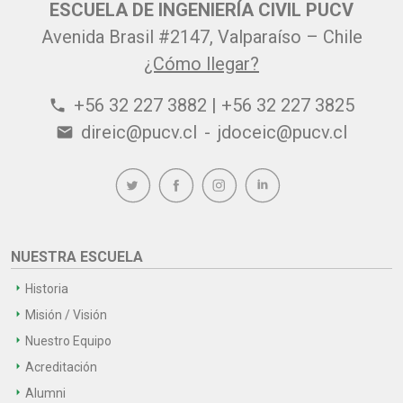
ESCUELA DE INGENIERÍA CIVIL PUCV
Avenida Brasil #2147, Valparaíso – Chile
¿Cómo llegar?
+56 32 227 3882 | +56 32 227 3825
phone
direic@pucv.cl
-
jdoceic@pucv.cl
email
NUESTRA ESCUELA
Historia
Misión / Visión
Nuestro Equipo
Acreditación
Alumni