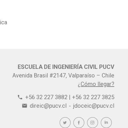
ica
ESCUELA DE INGENIERÍA CIVIL PUCV
Avenida Brasil #2147, Valparaíso – Chile
¿Cómo llegar?
+56 32 227 3882 | +56 32 227 3825
phone
direic@pucv.cl
-
jdoceic@pucv.cl
email