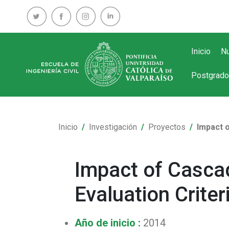
Inicio
Nu
Postgrado
Inicio
Investigación
Proyectos
Impact o
Impact of Casca
Evaluation Crite
Año de inicio :
2014