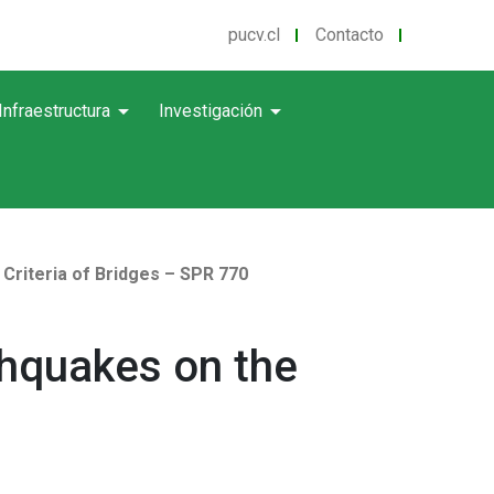
pucv.cl
Contacto
arrow_drop_down
arrow_drop_down
Infraestructura
Investigación
Criteria of Bridges – SPR 770
thquakes on the