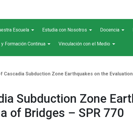
arrow_drop_down
arrow_drop_down
arrow_drop_down
estra Escuela
Estudia con Nosotros
Docencia
arrow_drop_down
arrow_drop_down
 y Formación Continua
Vinculación con el Medio
f Cascadia Subduction Zone Earthquakes on the Evaluation 
dia Subduction Zone Ear
ria of Bridges – SPR 770