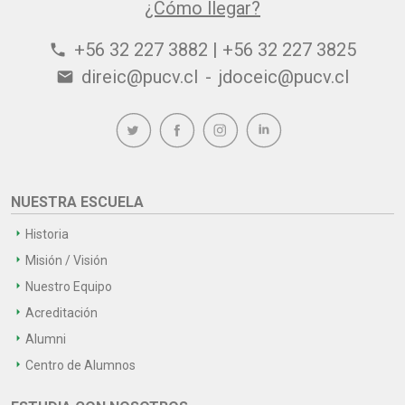
¿Cómo llegar?
+56 32 227 3882 | +56 32 227 3825
phone
direic@pucv.cl
-
jdoceic@pucv.cl
email
NUESTRA ESCUELA
Historia
Misión / Visión
Nuestro Equipo
Acreditación
Alumni
Centro de Alumnos