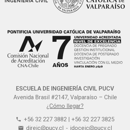
ESCUELA DE INGENIERÍA CIVIL PUCV
Avenida Brasil #2147, Valparaíso – Chile
¿Cómo llegar?
+56 32 227 3882 | +56 32 227 3825
phone
direic@pucv.cl
-
jdoceic@pucv.cl
email