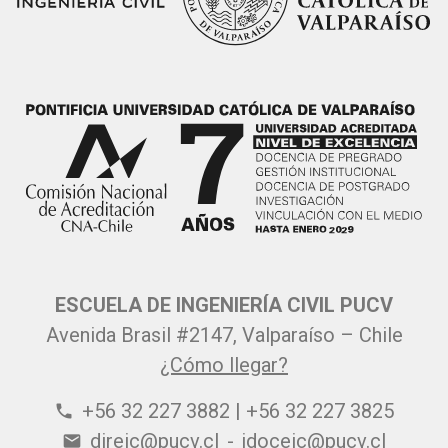
ESCUELA DE INGENIERÍA CIVIL PUCV
Avenida Brasil #2147, Valparaíso – Chile
¿Cómo llegar?
+56 32 227 3882 | +56 32 227 3825
phone
direic@pucv.cl
-
jdoceic@pucv.cl
email