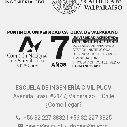
ESCUELA DE INGENIERÍA CIVIL PUCV
Avenida Brasil #2147, Valparaíso – Chile
¿Cómo llegar?
+56 32 227 3882 | +56 32 227 3825
phone
direic@pucv.cl
-
jdoceic@pucv.cl
email