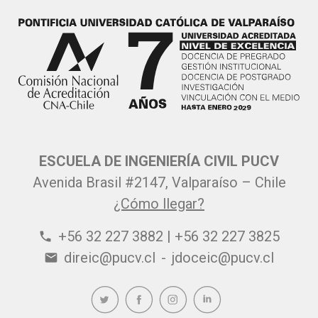
ESCUELA DE INGENIERÍA CIVIL PUCV
Avenida Brasil #2147, Valparaíso – Chile
¿Cómo llegar?
+56 32 227 3882 | +56 32 227 3825
phone
direic@pucv.cl
-
jdoceic@pucv.cl
email