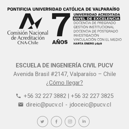
ESCUELA DE INGENIERÍA CIVIL PUCV
Avenida Brasil #2147, Valparaíso – Chile
¿Cómo llegar?
+56 32 227 3882 | +56 32 227 3825
phone
direic@pucv.cl
-
jdoceic@pucv.cl
email