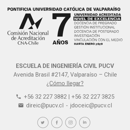
ESCUELA DE INGENIERÍA CIVIL PUCV
Avenida Brasil #2147, Valparaíso – Chile
¿Cómo llegar?
+56 32 227 3882 | +56 32 227 3825
phone
direic@pucv.cl
-
jdoceic@pucv.cl
email