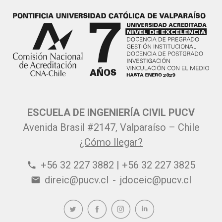
ESCUELA DE INGENIERÍA CIVIL PUCV
Avenida Brasil #2147, Valparaíso – Chile
¿Cómo llegar?
+56 32 227 3882 | +56 32 227 3825
phone
direic@pucv.cl
-
jdoceic@pucv.cl
email