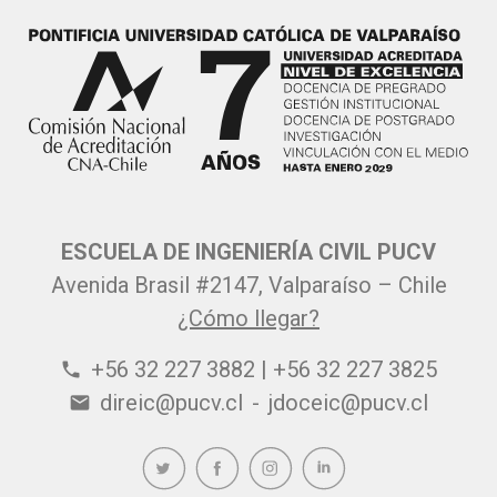
ESCUELA DE INGENIERÍA CIVIL PUCV
Avenida Brasil #2147, Valparaíso – Chile
¿Cómo llegar?
+56 32 227 3882 | +56 32 227 3825
phone
direic@pucv.cl
-
jdoceic@pucv.cl
email