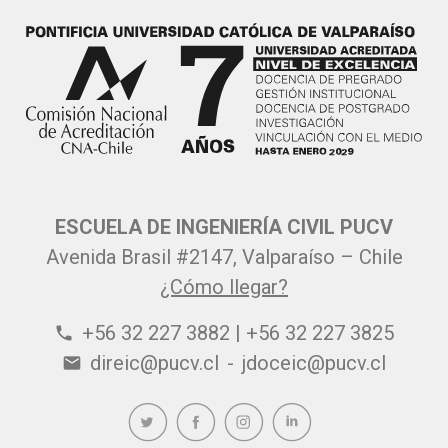
ESCUELA DE INGENIERÍA CIVIL PUCV
Avenida Brasil #2147, Valparaíso – Chile
¿Cómo llegar?
+56 32 227 3882 | +56 32 227 3825
phone
direic@pucv.cl
-
jdoceic@pucv.cl
email