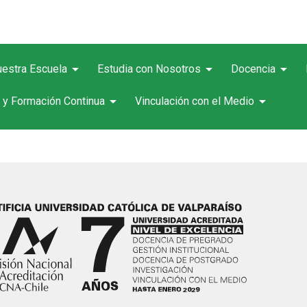
arrow_drop_down
arrow_drop_down
arrow_drop_down
estra Escuela
Estudia con Nosotros
Docencia
arrow_drop_down
arrow_drop_down
 y Formación Continua
Vinculación con el Medio