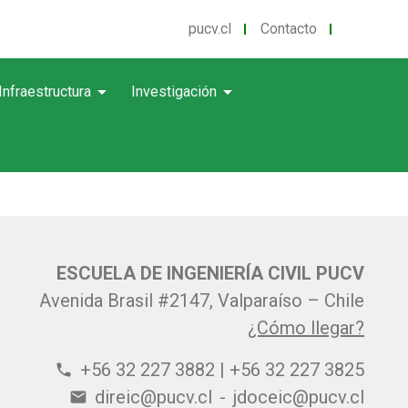
pucv.cl
Contacto
arrow_drop_down
arrow_drop_down
Infraestructura
Investigación
ESCUELA DE INGENIERÍA CIVIL PUCV
Avenida Brasil #2147, Valparaíso – Chile
¿Cómo llegar?
+56 32 227 3882 | +56 32 227 3825
phone
direic@pucv.cl
-
jdoceic@pucv.cl
email