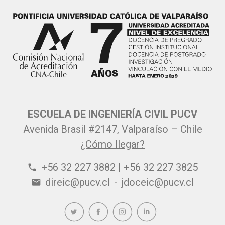
ESCUELA DE INGENIERÍA CIVIL PUCV
Avenida Brasil #2147, Valparaíso – Chile
¿Cómo llegar?
+56 32 227 3882 | +56 32 227 3825
phone
direic@pucv.cl
-
jdoceic@pucv.cl
email