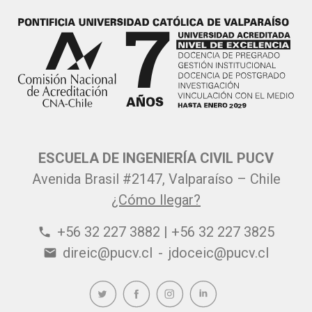
ESCUELA DE INGENIERÍA CIVIL PUCV
Avenida Brasil #2147, Valparaíso – Chile
¿Cómo llegar?
+56 32 227 3882 | +56 32 227 3825
phone
direic@pucv.cl
-
jdoceic@pucv.cl
email