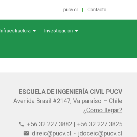
pucv.cl
Contacto
arrow_drop_down
arrow_drop_down
Infraestructura
Investigación
ESCUELA DE INGENIERÍA CIVIL PUCV
Avenida Brasil #2147, Valparaíso – Chile
¿Cómo llegar?
+56 32 227 3882 | +56 32 227 3825
phone
direic@pucv.cl
-
jdoceic@pucv.cl
email