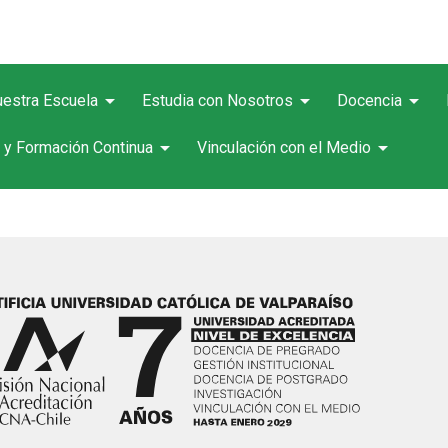
arrow_drop_down
arrow_drop_down
arrow_drop_down
estra Escuela
Estudia con Nosotros
Docencia
arrow_drop_down
arrow_drop_down
 y Formación Continua
Vinculación con el Medio