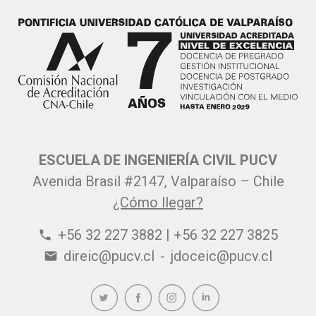
ESCUELA DE INGENIERÍA CIVIL PUCV
Avenida Brasil #2147, Valparaíso – Chile
¿Cómo llegar?
+56 32 227 3882 | +56 32 227 3825
phone
direic@pucv.cl
-
jdoceic@pucv.cl
email