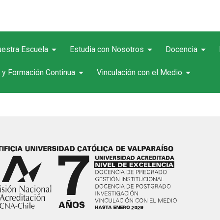
arrow_drop_down
arrow_drop_down
arrow_drop_down
estra Escuela
Estudia con Nosotros
Docencia
arrow_drop_down
arrow_drop_down
 y Formación Continua
Vinculación con el Medio