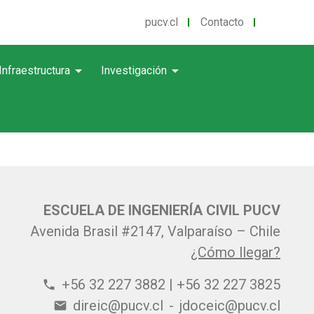
pucv.cl
Contacto
arrow_drop_down
arrow_drop_down
Infraestructura
Investigación
ESCUELA DE INGENIERÍA CIVIL PUCV
Avenida Brasil #2147, Valparaíso – Chile
¿Cómo llegar?
+56 32 227 3882 | +56 32 227 3825
phone
direic@pucv.cl
-
jdoceic@pucv.cl
email