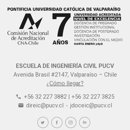
ESCUELA DE INGENIERÍA CIVIL PUCV
Avenida Brasil #2147, Valparaíso – Chile
¿Cómo llegar?
+56 32 227 3882 | +56 32 227 3825
phone
direic@pucv.cl
-
jdoceic@pucv.cl
email