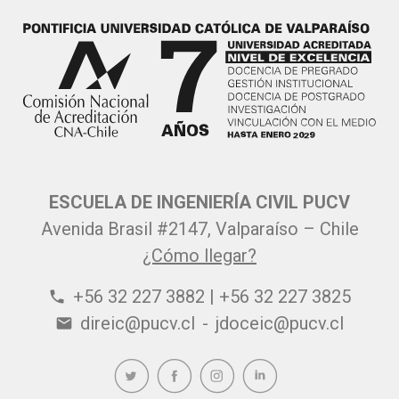
ESCUELA DE INGENIERÍA CIVIL PUCV
Avenida Brasil #2147, Valparaíso – Chile
¿Cómo llegar?
+56 32 227 3882 | +56 32 227 3825
phone
direic@pucv.cl
-
jdoceic@pucv.cl
email