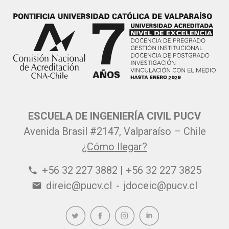
ESCUELA DE INGENIERÍA CIVIL PUCV
Avenida Brasil #2147, Valparaíso – Chile
¿Cómo llegar?
+56 32 227 3882 | +56 32 227 3825
phone
direic@pucv.cl
-
jdoceic@pucv.cl
email