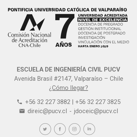
ESCUELA DE INGENIERÍA CIVIL PUCV
Avenida Brasil #2147, Valparaíso – Chile
¿Cómo llegar?
+56 32 227 3882 | +56 32 227 3825
phone
direic@pucv.cl
-
jdoceic@pucv.cl
email