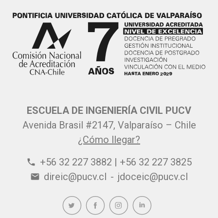
ESCUELA DE INGENIERÍA CIVIL PUCV
Avenida Brasil #2147, Valparaíso – Chile
¿Cómo llegar?
+56 32 227 3882 | +56 32 227 3825
phone
direic@pucv.cl
-
jdoceic@pucv.cl
email