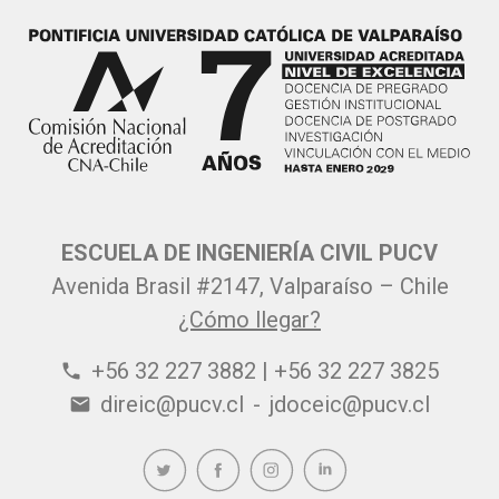
ESCUELA DE INGENIERÍA CIVIL PUCV
Avenida Brasil #2147, Valparaíso – Chile
¿Cómo llegar?
+56 32 227 3882 | +56 32 227 3825
phone
direic@pucv.cl
-
jdoceic@pucv.cl
email