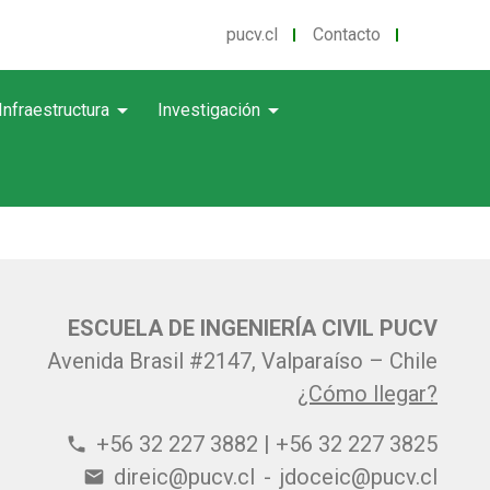
pucv.cl
Contacto
arrow_drop_down
arrow_drop_down
Infraestructura
Investigación
ESCUELA DE INGENIERÍA CIVIL PUCV
Avenida Brasil #2147, Valparaíso – Chile
¿Cómo llegar?
+56 32 227 3882 | +56 32 227 3825
phone
direic@pucv.cl
-
jdoceic@pucv.cl
email