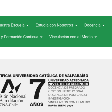
arrow_drop_down
arrow_drop_down
arrow_drop_down
estra Escuela
Estudia con Nosotros
Docencia
arrow_drop_down
arrow_drop_down
 y Formación Continua
Vinculación con el Medio