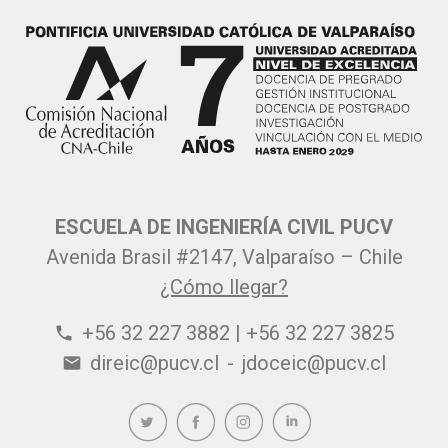
ESCUELA DE INGENIERÍA CIVIL PUCV
Avenida Brasil #2147, Valparaíso – Chile
¿Cómo llegar?
+56 32 227 3882 | +56 32 227 3825
phone
direic@pucv.cl
-
jdoceic@pucv.cl
email