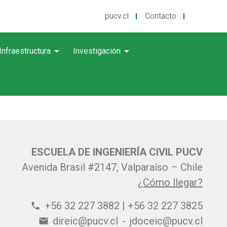
pucv.cl
Contacto
arrow_drop_down
arrow_drop_down
Infraestructura
Investigación
ESCUELA DE INGENIERÍA CIVIL PUCV
Avenida Brasil #2147, Valparaíso – Chile
¿Cómo llegar?
+56 32 227 3882 | +56 32 227 3825
phone
direic@pucv.cl
-
jdoceic@pucv.cl
email