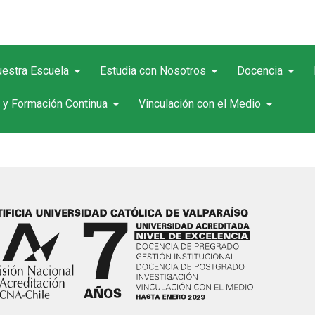
arrow_drop_down
arrow_drop_down
arrow_drop_down
estra Escuela
Estudia con Nosotros
Docencia
arrow_drop_down
arrow_drop_down
 y Formación Continua
Vinculación con el Medio