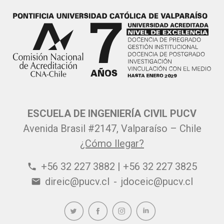
ESCUELA DE INGENIERÍA CIVIL PUCV
Avenida Brasil #2147, Valparaíso – Chile
¿Cómo llegar?
+56 32 227 3882 | +56 32 227 3825
phone
direic@pucv.cl
-
jdoceic@pucv.cl
email