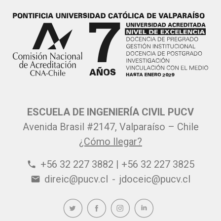
ESCUELA DE INGENIERÍA CIVIL PUCV
Avenida Brasil #2147, Valparaíso – Chile
¿Cómo llegar?
+56 32 227 3882 | +56 32 227 3825
phone
direic@pucv.cl
-
jdoceic@pucv.cl
email