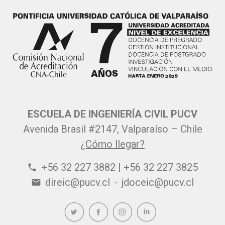
ESCUELA DE INGENIERÍA CIVIL PUCV
Avenida Brasil #2147, Valparaíso – Chile
¿Cómo llegar?
+56 32 227 3882 | +56 32 227 3825
phone
direic@pucv.cl
-
jdoceic@pucv.cl
email