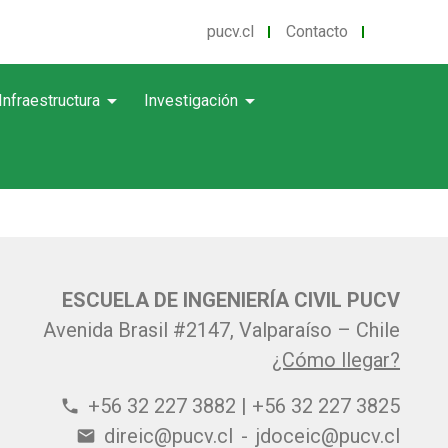
pucv.cl
Contacto
arrow_drop_down
arrow_drop_down
Infraestructura
Investigación
ESCUELA DE INGENIERÍA CIVIL PUCV
Avenida Brasil #2147, Valparaíso – Chile
¿Cómo llegar?
+56 32 227 3882 | +56 32 227 3825
phone
direic@pucv.cl
-
jdoceic@pucv.cl
email