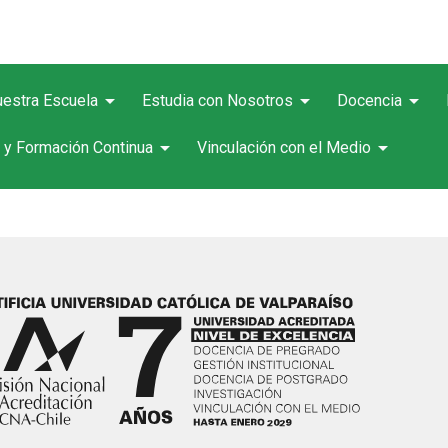
arrow_drop_down
arrow_drop_down
arrow_drop_down
estra Escuela
Estudia con Nosotros
Docencia
arrow_drop_down
arrow_drop_down
 y Formación Continua
Vinculación con el Medio