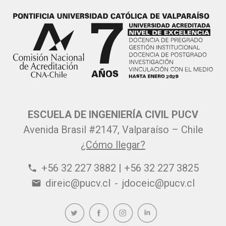
ESCUELA DE INGENIERÍA CIVIL PUCV
Avenida Brasil #2147, Valparaíso – Chile
¿Cómo llegar?
+56 32 227 3882 | +56 32 227 3825
phone
direic@pucv.cl
-
jdoceic@pucv.cl
email