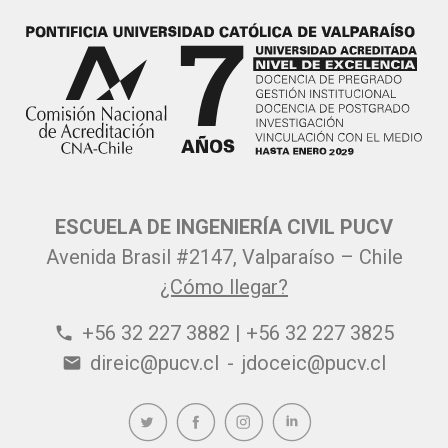
ESCUELA DE INGENIERÍA CIVIL PUCV
Avenida Brasil #2147, Valparaíso – Chile
¿Cómo llegar?
+56 32 227 3882 | +56 32 227 3825
phone
direic@pucv.cl
-
jdoceic@pucv.cl
email