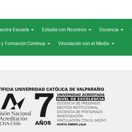
arrow_drop_down
arrow_drop_down
arrow_drop_down
estra Escuela
Estudia con Nosotros
Docencia
arrow_drop_down
arrow_drop_down
 y Formación Continua
Vinculación con el Medio