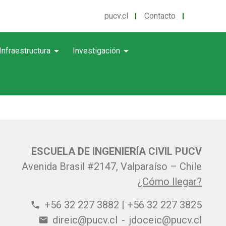
pucv.cl
Contacto
arrow_drop_down
arrow_drop_down
Infraestructura
Investigación
ESCUELA DE INGENIERÍA CIVIL PUCV
Avenida Brasil #2147, Valparaíso – Chile
¿Cómo llegar?
+56 32 227 3882 | +56 32 227 3825
phone
direic@pucv.cl
-
jdoceic@pucv.cl
email