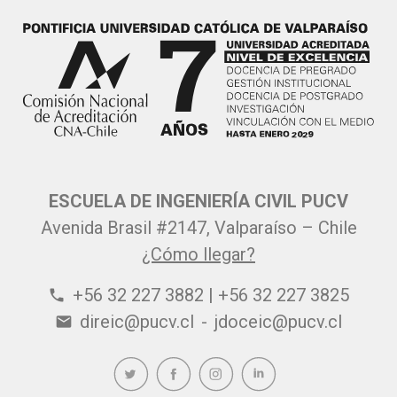
ESCUELA DE INGENIERÍA CIVIL PUCV
Avenida Brasil #2147, Valparaíso – Chile
¿Cómo llegar?
+56 32 227 3882 | +56 32 227 3825
phone
direic@pucv.cl
-
jdoceic@pucv.cl
email