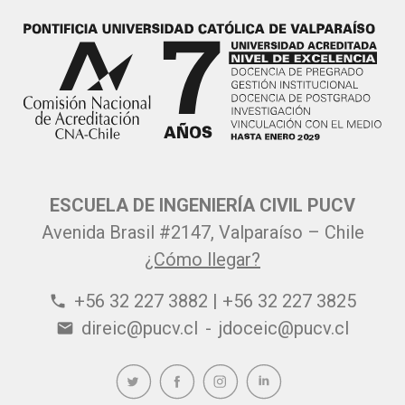
ESCUELA DE INGENIERÍA CIVIL PUCV
Avenida Brasil #2147, Valparaíso – Chile
¿Cómo llegar?
+56 32 227 3882 | +56 32 227 3825
phone
direic@pucv.cl
-
jdoceic@pucv.cl
email