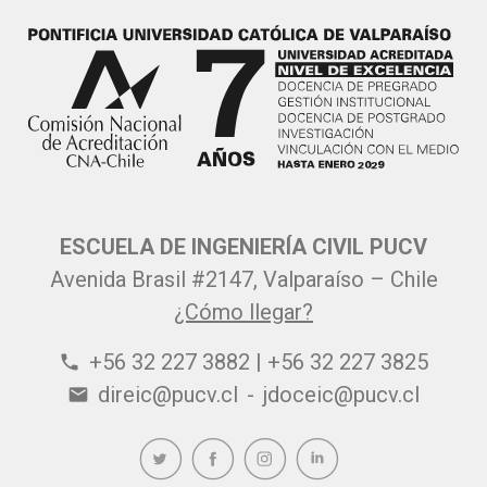
ESCUELA DE INGENIERÍA CIVIL PUCV
Avenida Brasil #2147, Valparaíso – Chile
¿Cómo llegar?
+56 32 227 3882 | +56 32 227 3825
phone
direic@pucv.cl
-
jdoceic@pucv.cl
email