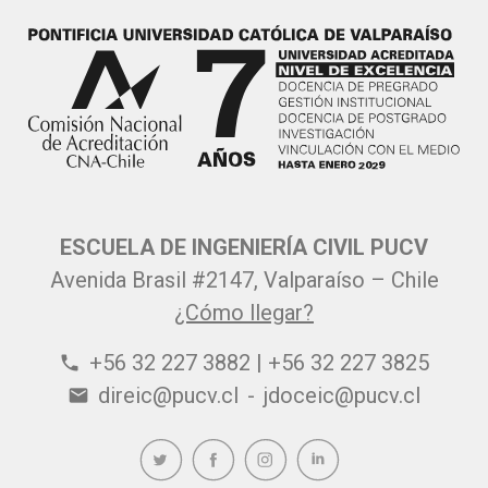
ESCUELA DE INGENIERÍA CIVIL PUCV
Avenida Brasil #2147, Valparaíso – Chile
¿Cómo llegar?
+56 32 227 3882 | +56 32 227 3825
phone
direic@pucv.cl
-
jdoceic@pucv.cl
email