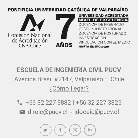
ESCUELA DE INGENIERÍA CIVIL PUCV
Avenida Brasil #2147, Valparaíso – Chile
¿Cómo llegar?
+56 32 227 3882 | +56 32 227 3825
phone
direic@pucv.cl
-
jdoceic@pucv.cl
email