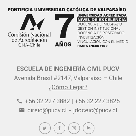
ESCUELA DE INGENIERÍA CIVIL PUCV
Avenida Brasil #2147, Valparaíso – Chile
¿Cómo llegar?
+56 32 227 3882 | +56 32 227 3825
phone
direic@pucv.cl
-
jdoceic@pucv.cl
email