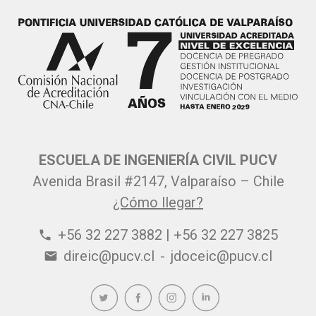
ESCUELA DE INGENIERÍA CIVIL PUCV
Avenida Brasil #2147, Valparaíso – Chile
¿Cómo llegar?
+56 32 227 3882 | +56 32 227 3825
phone
direic@pucv.cl
-
jdoceic@pucv.cl
email