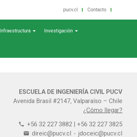
pucv.cl
Contacto
arrow_drop_down
arrow_drop_down
Infraestructura
Investigación
ESCUELA DE INGENIERÍA CIVIL PUCV
Avenida Brasil #2147, Valparaíso – Chile
¿Cómo llegar?
+56 32 227 3882 | +56 32 227 3825
phone
direic@pucv.cl
-
jdoceic@pucv.cl
email