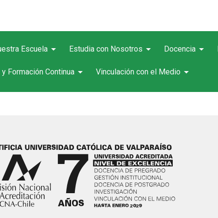
arrow_drop_down
arrow_drop_down
arrow_drop_down
estra Escuela
Estudia con Nosotros
Docencia
arrow_drop_down
arrow_drop_down
 y Formación Continua
Vinculación con el Medio