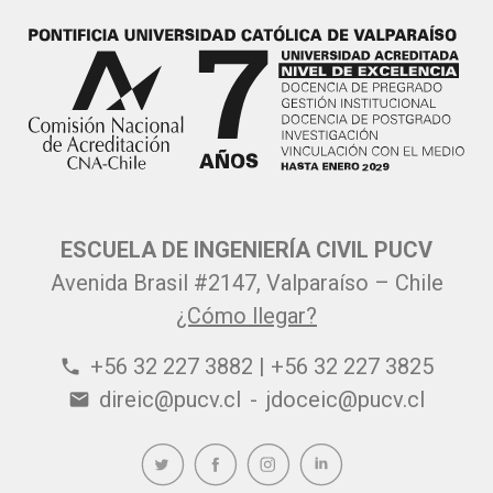
ESCUELA DE INGENIERÍA CIVIL PUCV
Avenida Brasil #2147, Valparaíso – Chile
¿Cómo llegar?
+56 32 227 3882 | +56 32 227 3825
phone
direic@pucv.cl
-
jdoceic@pucv.cl
email