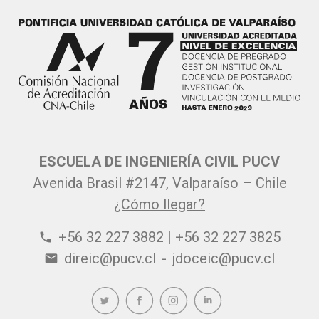
ESCUELA DE INGENIERÍA CIVIL PUCV
Avenida Brasil #2147, Valparaíso – Chile
¿Cómo llegar?
+56 32 227 3882 | +56 32 227 3825
phone
direic@pucv.cl
-
jdoceic@pucv.cl
email