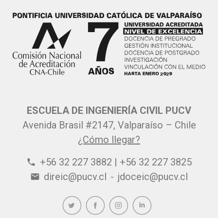
ESCUELA DE INGENIERÍA CIVIL PUCV
Avenida Brasil #2147, Valparaíso – Chile
¿Cómo llegar?
+56 32 227 3882 | +56 32 227 3825
phone
direic@pucv.cl
-
jdoceic@pucv.cl
email