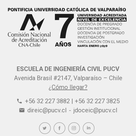
ESCUELA DE INGENIERÍA CIVIL PUCV
Avenida Brasil #2147, Valparaíso – Chile
¿Cómo llegar?
+56 32 227 3882 | +56 32 227 3825
phone
direic@pucv.cl
-
jdoceic@pucv.cl
email