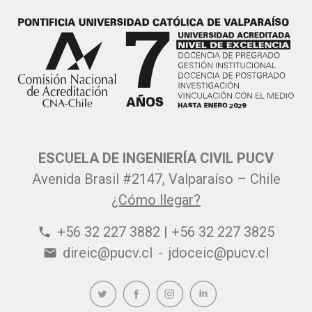
ESCUELA DE INGENIERÍA CIVIL PUCV
Avenida Brasil #2147, Valparaíso – Chile
¿Cómo llegar?
+56 32 227 3882 | +56 32 227 3825
phone
direic@pucv.cl
-
jdoceic@pucv.cl
email